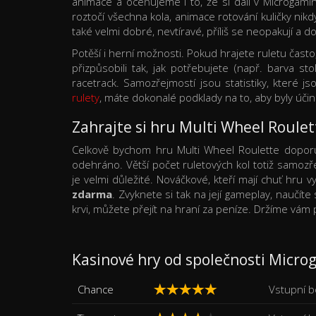
animace a oceňujeme i to, že si dali v Microgaming
roztočí všechna kola, animace rotování kuličky nikd
také velmi dobré, nevtíravé, příliš se neopakují a do
Potěší i herní možnosti. Pokud hrajete ruletu často
přizpůsobili tak, jak potřebujete (např. barva s
racetrack. Samozřejmostí jsou statistiky, které 
rulety
, máte dokonalé podklady na to, aby byly úči
Zahrajte si hru Multi Wheel Roule
Celkově bychom hru Multi Wheel Roulette doporuč
odehráno. Větší počet ruletových kol totiž samozře
je velmi důležité. Nováčkové, kteří mají chuť hru 
zdarma
. Zvyknete si tak na její gameplay, naučíte
krvi, můžete přejít na hraní za peníze. Držíme vám 
Kasinové hry od společnosti Micro
Chance
Vstupní 