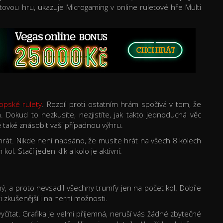
etovou hru, ukazuje Microgaming v online ruletové hře Multi
ropské rulety
. Rozdíl proti ostatním hrám spočívá v tom, že
 Dokud to nezkusíte, nezjistíte, jak takto jednoduchá věc
také znásobit vaši případnou výhru.
 hrát. Nikde není napsáno, že musíte hrát na všech 8 kolech
ol. Stačí jeden klik a kolo je aktivní.
ý, a proto nevsadil všechny trumfy jen na počet kol. Dobře
ti zkušenější i na herní možnosti.
yčítat. Grafika je velmi příjemná, neruší vás žádné zbytečné