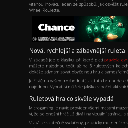
vítanou inovací. Jeden ze způsobů, jak osvěžit rul
Wheel Roulette.
Nová, rychlejší a zábavnější ruleta
V základě jde o klasiku, při které platí
pravidla ev
můžete najednou točit až na 8 ruletových kolech.
dokáže zdynamizovat obyčejnou hru a samozřejmě 
Je čistě na vašem rozhodnutí, jak tuto hru budete
najednou. Vybrat si můžete jakýkoliv počet aktivních k
Ruletová hra co skvěle vypadá
Microgaming je navíc provider všemi mastmi mazan
ví, že se dnešní hráč už dívá i na vizuální stránku a 
Vizuál je skutečně vydařený, prakticky mu není co v