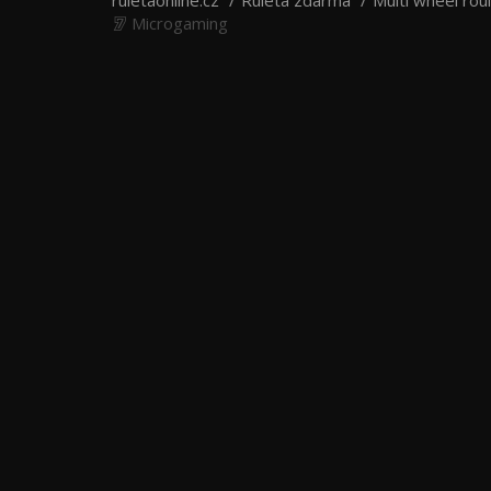
ruletaonline.cz
Ruleta zdarma
Multi wheel rou
Microgaming