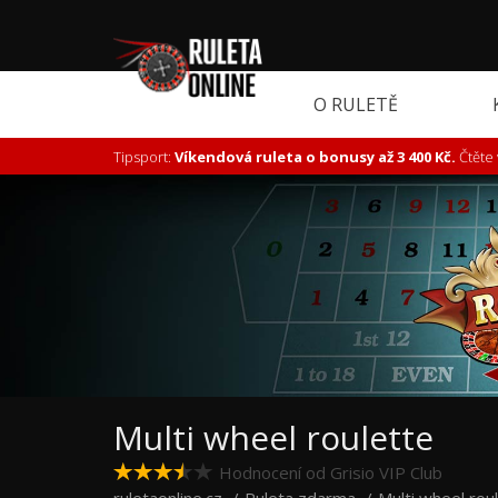
O RULETĚ
Tipsport:
Víkendová ruleta o bonusy až 3 400 Kč.
Čtěte 
Multi wheel roulette
Hodnocení od Grisio VIP Club