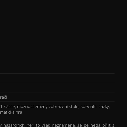
ráči
ři 1 sázce, možnost změny zobrazení stolu, speciální sázky,
tomatická hra
uhy hazardních her, to však neznamená, že se nedá přijít s