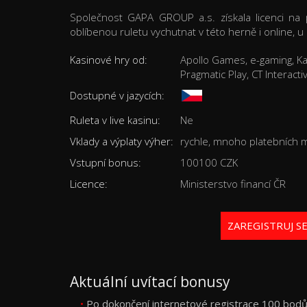
Společnost GAPA GROUP a.s. získala licenci na 
oblíbenou ruletu vychutnat v této herně i online, u
Kasinové hry od:
Apollo Games, e-gaming, K
Pragmatic Play, CT Interacti
Dostupné v jazycích:
Ruleta v live kasinu:
Ne
Vklady a výplaty výher:
rychle, mnoho platebních 
Vstupní bonus:
100100 CZK
Licence:
Ministerstvo financí ČR
ZAREGISTRUJ S
Aktuální uvítací bonusy
Po dokončení internetové registrace 100 bodů 