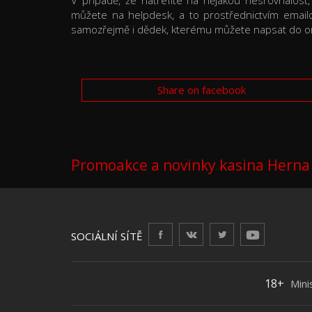
V případě, že natrefíte na nějakou nesrovnalost
můžete na helpdesk, a to prostřednictvím emai
samozřejmě i dědek, kterému můžete napsat do on
Share on facebook
Promoakce a novinky kasina Herna
SOCIÁLNÍ SÍTĚ
18+
Mini