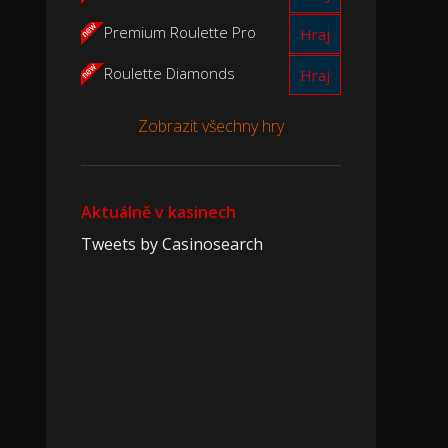
Premium Roulette Pro
Hraj
Roulette Diamonds
Hraj
Zobrazit všechny hry
Aktuálně v kasinech
Tweets by Casinosearch